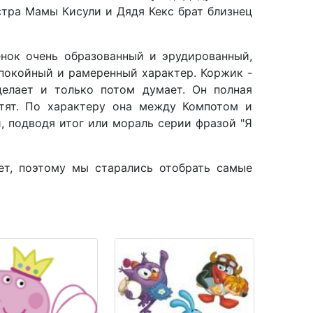
стра Мамы Кисули и Дядя Кекс брат близнец
нок очень образованный и эрудированный,
спокойный и рамеренный характер. Коржик -
делает и только потом думает. Он полная
тят. По характеру она между Компотом и
, подводя итог или мораль серии фразой "Я
ет, поэтому мы старались отобрать самые