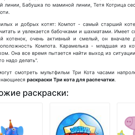
й линии, Бабушка по маминой линии, Тетя Котрица се
оти.
илых и добрых котят: Компот - самый старший коте
читать и увлекается бабочками и шахматами. Имеет 
ий котенок, очень активный и смелый, он вначале 
воположность Компота. Карамелька - младшая из ко
ом. Она все время пытается найти выход из ситуации
то надо делать".
могут смотреть мультфильм Три Кота часами напрол
инающиеся
раскраски Три кота для распечатки
.
ожие раскраски: