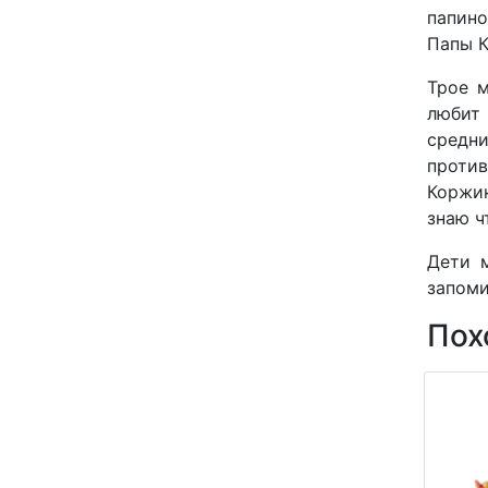
папино
Папы К
Трое м
любит 
средн
проти
Коржик
знаю ч
Дети 
запом
Пох